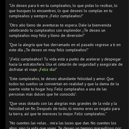
“Un deseo para ti en tu cumpleaños, lo que pidas lo recibas, lo
que busques lo encuentres, lo que desees lo cumplas en tu
cumpleaños y siempre. ¡Feliz cumpleaños!"
“Otro año lleno de aventuras te espera. Dale la bienvenida
celebrando tu cumpleaños con esplendor. ¡Te deseo un
cumpleaños muy feliz y lleno de diversión!”
“Que la alegría que has derramado en el pasado regrese a ti en
este día. ¡Te deseo un muy feliz cumpleaños!"
"¡Feliz cumpleaños! Tu vida está a punto de acelerar y despegar
hacia la estratosfera. Usa el cinturón de seguridad y asegúrate de
disfrutar el viaje. ¡
Feliz dia
!"
“Este cumpleaños, te deseo abundante felicidad y amor. Que
todos tus sueños se conviertan en realidad y que la dama de la
suerte visite tu hogar hoy. Feliz cumpleaños a una de las
personas más dulces que he conocido”.
“Que seas dotado con las alegrías más grandes de la vida y la
felicidad sin fin. Después de todo, tú mismo eres un regalo para
la tierra, así que te mereces lo mejor. Feliz cumpleaños."
“No cuentes las velas… mira las luces que dan. No cuentes los
años, sino la vida que vives. Te deseo un tiempo maravilloso por