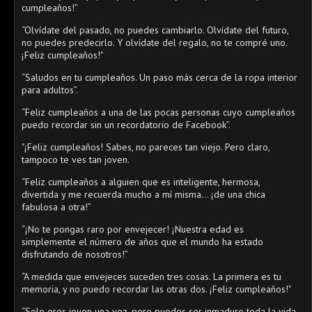
cumpleaños!”
“Olvídate del pasado, no puedes cambiarlo. Olvídate del futuro,
no puedes predecirlo. Y olvídate del regalo, no te compré uno.
¡Feliz cumpleaños!"
“Saludos en tu cumpleaños. Un paso más cerca de la ropa interior
para adultos”.
“Feliz cumpleaños a una de las pocas personas cuyo cumpleaños
puedo recordar sin un recordatorio de Facebook”.
"¡Feliz cumpleaños! Sabes, no pareces tan viejo. Pero claro,
tampoco te ves tan joven.
“Feliz cumpleaños a alguien que es inteligente, hermosa,
divertida y me recuerda mucho a mí misma… ¡de una chica
fabulosa a otra!”
“¡No te pongas raro por envejecer! ¡Nuestra edad es
simplemente el número de años que el mundo ha estado
disfrutando de nosotros!”
“A medida que envejeces suceden tres cosas. La primera es tu
memoria, y no puedo recordar las otras dos. ¡Feliz cumpleaños!"
“Solo eres joven una vez, pero puedes ser inmaduro toda la vida.