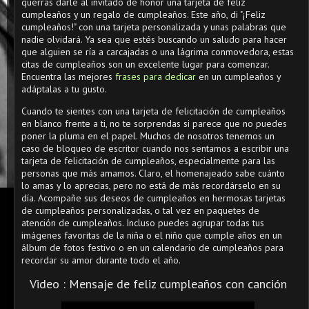
querrás darle al invitado de honor una tarjeta de feliz
cumpleaños y un regalo de cumpleaños. Este año, di "¡Feliz
cumpleaños!" con una tarjeta personalizada y unas palabras que
nadie olvidará. Ya sea que estés buscando un saludo para hacer
que alguien se ría a carcajadas o una lágrima conmovedora, estas
citas de cumpleaños son un excelente lugar para comenzar.
Encuentra las mejores
frases para dedicar
en un cumpleaños y
adáptalas a tu gusto.
Cuando te sientes con una tarjeta de felicitación de cumpleaños
en blanco frente a ti, no te sorprendas si parece que no puedes
poner la pluma en el papel. Muchos de nosotros tenemos un
caso de bloqueo de escritor cuando nos sentamos a escribir una
tarjeta de felicitación de cumpleaños, especialmente para las
personas que más amamos. Claro, el homenajeado sabe cuánto
lo amas y lo aprecias, pero no está de más recordárselo en su
día. Acompañe sus deseos de cumpleaños en hermosas tarjetas
de cumpleaños personalizadas, o tal vez en paquetes de
atención de cumpleaños. Incluso puedes agrupar todas tus
imágenes favoritas de la niña o el niño que cumple años en un
álbum de fotos festivo o en un calendario de cumpleaños para
recordar su amor durante todo el año.
Video : Mensaje de feliz cumpleaños con canción