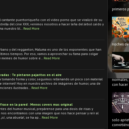
primeros p
l cantante puertorriqueño con el video porno que se viralizó de su
strella del cine XXX, venimos nosotros a hacer leña del árbol caído y
na nuestro bl…
Read More
noches de 
rbano y del reggaeton, Maluma es uno de los exponentes que han
ltimos tiempos. Por eso, vamos a aprovechar su fama para colgar
 y memes de humor sobre e…
Read More
radas : Te pintaron pajaritos en el aire
a tomando forma y color, seguimos rellenando un poco con material
normales, 
 de internet! Hoy en nuestro archivo de imágenes de humor, una de
con hacer 
nciones ilustradas…
Read More
frase en la pared : Menos covers mas original
es del humor musical, prepárense para una dosis de risas y
n, nos encontramos con una imagen que nos hace pensar y reír al
¡sí, una abuela!, se ha ap…
Read More
solo aprie
convirtién