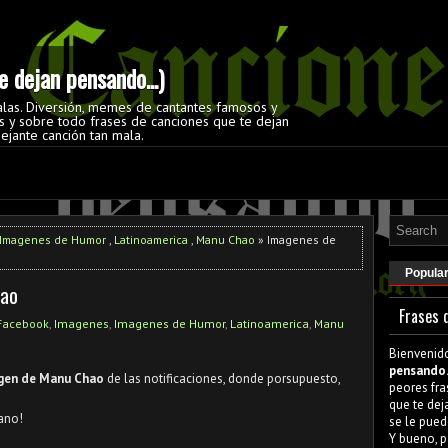
 dejan pensando...)
alas. Diversión, memes de cantantes famosos y
 y sobre todo frases de canciones que te dejan
ejante canción tan mala.
Imagenes de Humor
,
Latinoamerica
,
Manu Chao
» Imagenes de
Popula
hao
Frases 
Facebook
,
Imagenes
,
Imagenes de Humor
,
Latinoamerica
,
Manu
Bienvenid
pensando.
gen de Manu Chao
de las notificaciones, donde porsupuesto,
peores fra
que te dej
ano!
se le pued
Y bueno, p