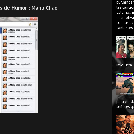
burlarnos 
s de Humor : Manu Chao
las cancio
estamos n
desmotiva
con las pe
cantantes,
involucra 
para vende
señores qu