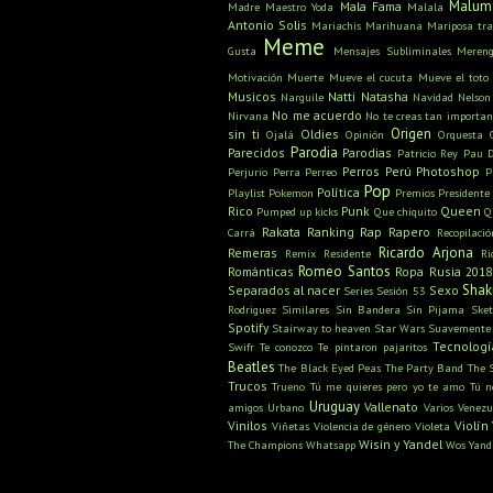
Malum
Mala Fama
Madre
Maestro Yoda
Malala
Antonio Solis
Mariachis
Marihuana
Mariposa tra
Meme
Gusta
Mensajes Subliminales
Meren
Motivación
Muerte
Mueve el cucuta
Mueve el toto
Musicos
Natti Natasha
Narguile
Navidad
Nelson
No me acuerdo
Nirvana
No te creas tan importan
Origen
sin ti
Oldies
Ojalá
Opinión
Orquesta
Parodia
Parecidos
Parodias
Patricio Rey
Pau D
Perros
Perú
Photoshop
Perjurio
Perra
Perreo
P
Pop
Política
Playlist
Pokemon
Premios
Presidente
Rico
Punk
Queen
Pumped up kicks
Que chiquito
Q
Rakata
Ranking
Rap
Rapero
Carrá
Recopilació
Ricardo Arjona
Remeras
Remix
Residente
Ri
Romeo Santos
Románticas
Ropa
Rusia 2018
Shak
Separados al nacer
Sexo
Series
Sesión 53
Rodriguez
Similares
Sin Bandera
Sin Pijama
Sket
Spotify
Stairway to heaven
Star Wars
Suavemente
Tecnologí
Swifr
Te conozco
Te pintaron pajaritos
Beatles
The Black Eyed Peas
The Party Band
The 
Trucos
Trueno
Tú me quieres pero yo te amo
Tú n
Uruguay
Vallenato
amigos
Urbano
Varios
Venezu
Vinilos
Violín
Viñetas
Violencia de género
Violeta
Wisin y Yandel
The Champions
Whatsapp
Wos
Yand