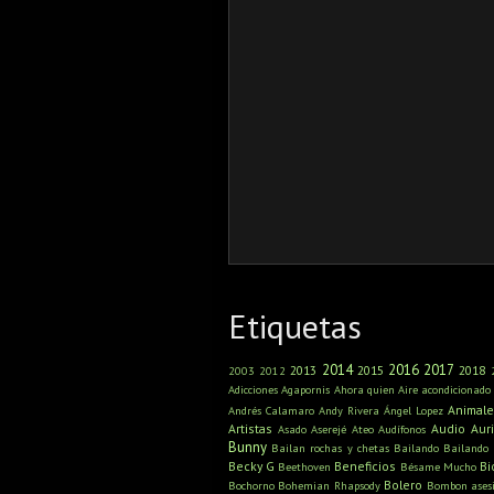
Etiquetas
2014
2016
2017
2013
2015
2018
2003
2012
Adicciones
Agapornis
Ahora quien
Aire acondicionado
Animale
Andrés Calamaro
Andy Rivera
Ángel Lopez
Artistas
Audio
Aur
Asado
Aserejé
Ateo
Audífonos
Bunny
Bailan rochas y chetas
Bailando
Bailando
Becky G
Beneficios
Bi
Beethoven
Bésame Mucho
Bolero
Bochorno
Bohemian Rhapsody
Bombon ases