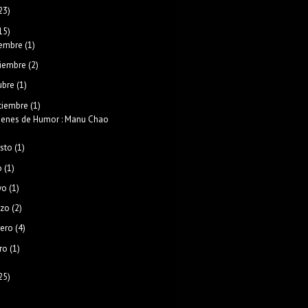
23)
15)
iembre
(1)
iembre
(2)
ubre
(1)
tiembre
(1)
enes de Humor : Manu Chao
sto
(1)
o
(1)
yo
(1)
zo
(2)
rero
(4)
ro
(1)
25)