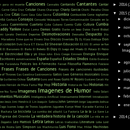
Canciones
Cantantes
Cantando
Cantar
2016
(
ón para mi muerte
Cannabis
►
Celular
Charly Garcia
l
Carne
Celia Cruz
Chano
Charango
Chichi Peralta
Chico
2015
(
▼
Citas
Colombia
cia
Cine
Claro
Coca Cola
Cocina
Combustible
Come toghether
dic
►
Consejos
erto
Confucio
Consuelo Velázquez Torres
Contaminación
Corazón en la
Cumbia
Cuarentena
Cuarteto
Culo
Cultura
Cualca
Cuba
Cubano
Cuento
nov
►
addy Yankee
Damas Gratis
Dalai Lama
Darte un beso
Datos
David Bisbal
Desmotivaciones
Despacito
mi Lovato
Dentista
Deportes
Desnudos
Día
oct
►
Discos
Dj
Don
o Maradona
Dime que no
Dinero
Dios
Divertido
Dj Klass
Doblaje
el corazón
Ed Sheeran
Educación
sep
Duki
Dura
E.T.
Ebrios
EE.UU.
El amor se fue
▼
l
El Dipy
El Bananero
El Baño
El Bebeto
El Juego del Miedo
El Polaco
El Potro
Imag
bre
Electricidad
Ella y yo
Energía
Enrique
Elton John
Elvis Crespo
Eminem
España
Estados Unidos
Escritores
Español
esmotivaciones
Estilo
Evaluna
ago
►
ans
Felices los 4
Fernecito
Filosofía
Flamenco
Farándula
Fernet
Folclore
Frases
Frases de Canciones
Frases de canciones ilustradas
juli
►
Gatos
Géneros musicales
 of Thrones
Gas
Gasolina
Gastronomía
Geek
Ginza
Guitarra
ma
la
Guns N' Roses
►
Guillermo Ochoa
Guns and Roses
Gustavo Cerati
Ha
Historia
Historias
Hip Hop
anos
Hernán de Mala Fama
Historia de Taxi
Hit
mar
►
Imagenes de Humor
Imagenes
ove You Turra
Indio Solari
feb
rumentos Musicales
►
Internet
Inteligencia Artificial
Intensamente
Introducción
John Lennon
pez
Jesús
Jimi Hendrix
JJ Lin
Joaquín Sabina
Jorge Loquendo
Joshua
ene
►
Dago
Juanes
Juego de Tronos
Jugadores
Juguetes
Kanye West
Karaoke
Karina La
La bicicleta
La la la
 Bachata
La cumbia del albañil
La Factoría
La llave
La
La verdadera historia de la canción
Tigresa del Oriente
2014
(
La vida es un
►
Letra
Letras
Leo Mattioli
Literatura
 Zeppelin
Letras traducidas
Loba
Lord
Luis Fonsi
Los Simpson
Machistas
s de Ricota
Los Wachiturros
Mac Miller