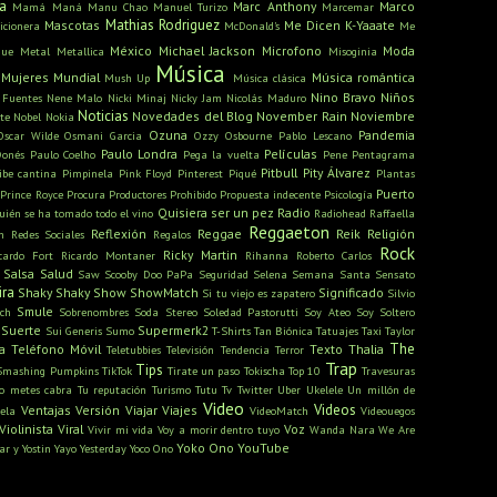
a
Marc Anthony
Marco
Mamá
Maná
Manu Chao
Manuel Turizo
Marcemar
Mathias Rodriguez
Mascotas
Me Dicen K-Yaaate
icionera
McDonald's
Me
México
Michael Jackson
Microfono
Moda
gue
Metal
Metallica
Misoginia
Música
Mujeres
Mundial
Música romántica
Mush Up
Música clásica
Nino Bravo
Niños
 Fuentes
Nene Malo
Nicki Minaj
Nicky Jam
Nicolás Maduro
Noticias
Novedades del Blog
November Rain
Noviembre
te
Nobel
Nokia
Ozuna
Pandemia
Oscar Wilde
Osmani Garcia
Ozzy Osbourne
Pablo Lescano
Paulo Londra
Películas
onés
Paulo Coelho
Pega la vuelta
Pene
Pentagrama
Pitbull
Pity Álvarez
ibe cantina
Pimpinela
Pink Floyd
Pinterest
Piqué
Plantas
Puerto
Prince Royce
Procura
Productores
Prohibido
Propuesta indecente
Psicología
Quisiera ser un pez
Radio
uién se ha tomado todo el vino
Radiohead
Raffaella
Reggaeton
Reflexión
Reggae
Reik
Religión
n
Redes Sociales
Regalos
Rock
Ricky Martin
cardo Fort
Ricardo Montaner
Rihanna
Roberto Carlos
Salsa
Salud
Saw
Scooby Doo PaPa
Seguridad
Selena
Semana Santa
Sensato
ira
Shaky Shaky
Show
ShowMatch
Significado
Si tu viejo es zapatero
Silvio
Smule
ch
Sobrenombres
Soda Stereo
Soledad Pastorutti
Soy Ateo
Soy Soltero
Suerte
Supermerk2
Sui Generis
Sumo
T-Shirts
Tan Biónica
Tatuajes
Taxi
Taylor
The
a
Teléfono Móvil
Texto
Thalia
Teletubbies
Televisión
Tendencia
Terror
Trap
Tips
Smashing Pumpkins
TikTok
Tirate un paso
Tokischa
Top 10
Travesuras
o metes cabra
Tu reputación
Turismo
Tutu
Tv
Twitter
Uber
Ukelele
Un millón de
Video
Videos
Ventajas
Versión
Viajar
Viajes
ela
VideoMatch
Videouegos
Violinista
Viral
Voz
Vivir mi vida
Voy a morir dentro tuyo
Wanda Nara
We Are
Yoko Ono
YouTube
ar y Yostin
Yayo
Yesterday
Yoco Ono