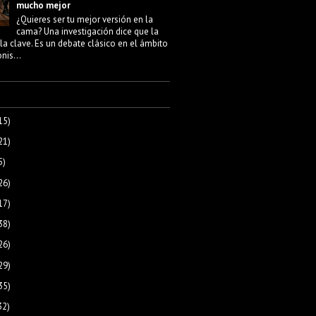
mucho mejor
¿Quieres ser tu mejor versión en la
cama? Una investigación dice que la
la clave. Es un debate clásico en el ámbito
nis...
15)
21)
5)
26)
17)
38)
26)
29)
35)
32)