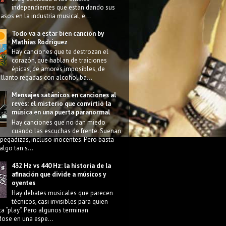
independientes que están dando sus
asos en la industria musical, e...
Todo va a estar bien canción by
Mathias Rodriguez
Hay canciones que te destrozan el
corazón, que hablan de traiciones
épicas, de amores imposibles, de
llanto regadas con alcohol ba...
Mensajes satánicos en canciones al
revés: el misterio que convirtió la
música en una puerta paranormal
Hay canciones que no dan miedo
cuando las escuchas de frente. Suenan
pegadizas, incluso inocentes. Pero basta
algo tan s...
432 Hz vs 440 Hz: la historia de la
afinación que divide a músicos y
oyentes
Hay debates musicales que parecen
técnicos, casi invisibles para quien
ta “play”. Pero algunos terminan
dose en una espe...