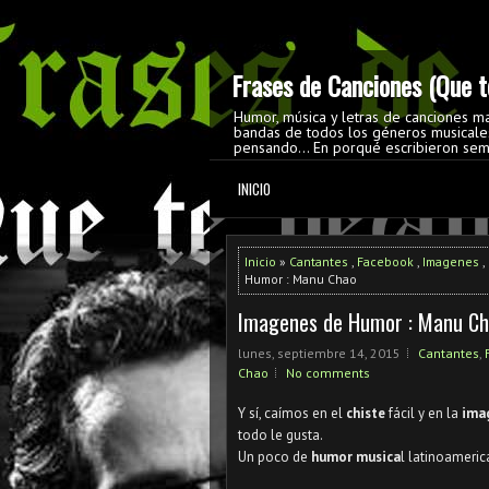
Frases de Canciones (Que te
Humor, música y letras de canciones m
bandas de todos los géneros musicales
pensando... En porqué escribieron sem
INICIO
Inicio
»
Cantantes
,
Facebook
,
Imagenes
,
Humor : Manu Chao
Imagenes de Humor : Manu C
lunes, septiembre 14, 2015
Cantantes
,
Chao
No comments
Y sí, caímos en el
chiste
fácil y en la
ima
todo le gusta.
Un poco de
humor musica
l latinoameric