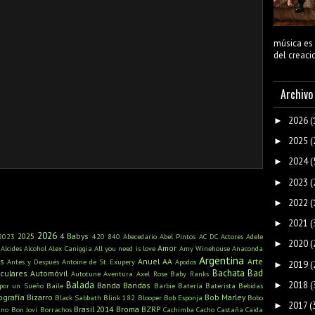
música es 
del creacio
Archivo
2026
(
►
2025
(
►
2024
(
►
2023
(
►
2022
(
►
2021
(
►
2026
2025
4 Babys
2023
420
840
Abecedario
Abel Pintos
AC DC
Actores
Adele
2020
(
►
Amor
Alcides
Alcohol
Alex Caniggia
All you need is love
Amy Winehouse
Anaconda
Argentina
s
Anuel AA
Arte
Antes y Después
Antoine de St. Exupery
Apodos
2019
(
►
Bachata
Bad
iculares
Automóvil
Autotune
Aventura
Axel Rose
Baby Ranks
2018
(
Balada
►
Banda
Bandas
 por un Sueño
Baile
Barbie
Batería
Baterista
Bebidas
ografía
Bizarro
Bob Marley
Black Sabbath
Blink 182
Blooper
Bob Esponja
Bobo
2017
(
►
Brasil 2014
Broma
BZRP
ino
Bon Jovi
Borrachos
Cachimba
Cacho Castaña
Caida