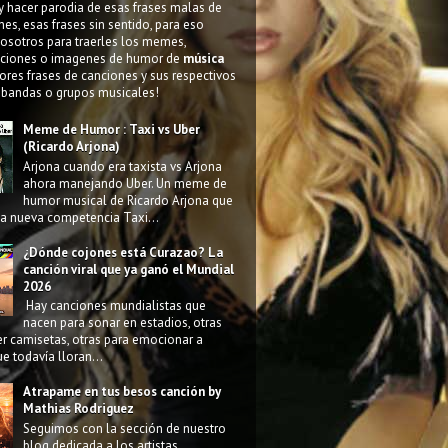
y hacer parodia de esas frases malas de
nes, esas frases sin sentido, para eso
osotros para traerles los memes,
ciones o imagenes de humor de
música
ores frases de canciones y sus respectivos
 bandas o grupos musicales!
Meme de Humor : Taxi vs Uber
(Ricardo Arjona)
Arjona cuando era taxista vs Arjona
ahora manejando Uber. Un meme de
humor musical de Ricardo Arjona que
la nueva competencia Taxi...
¿Dónde cojones está Curazao? La
canción viral que ya ganó el Mundial
2026
Hay canciones mundialistas que
nacen para sonar en estadios, otras
r camisetas, otras para emocionar a
e todavía lloran...
Atrapame en tus besos canción by
Mathias Rodriguez
Seguimos con la sección de nuestro
blog dedicada a los artistas