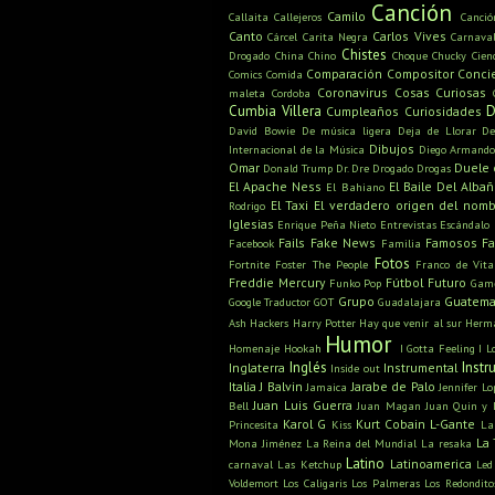
Canción
Camilo
Callaita
Callejeros
Canci
Canto
Carlos Vives
Cárcel
Carita Negra
Carnava
Chistes
Drogado
China
Chino
Choque
Chucky
Cien
Comparación
Compositor
Conci
Comics
Comida
Coronavirus
Cosas Curiosas
maleta
Cordoba
Cumbia Villera
D
Cumpleaños
Curiosidades
David Bowie
De música ligera
Deja de Llorar
De
Dibujos
Internacional de la Música
Diego Armand
Omar
Duele 
Donald Trump
Dr. Dre
Drogado
Drogas
El Apache Ness
El Baile Del Albañi
El Bahiano
El Taxi
El verdadero origen del nom
Rodrigo
Iglesias
Enrique Peña Nieto
Entrevistas
Escándalo
Fails
Fake News
Famosos
F
Facebook
Familia
Fotos
Fortnite
Foster The People
Franco de Vita
Freddie Mercury
Fútbol
Futuro
Funko Pop
Game
Grupo
Guatema
Google Traductor
GOT
Guadalajara
Ash
Hackers
Harry Potter
Hay que venir al sur
Herm
Humor
Homenaje
Hookah
I Gotta Feeling
I L
Inglés
Inst
Inglaterra
Instrumental
Inside out
Italia
J Balvin
Jarabe de Palo
Jamaica
Jennifer Lo
Juan Luis Guerra
Bell
Juan Magan
Juan Quin y 
Karol G
Kurt Cobain
L-Gante
Princesita
Kiss
La
La 
Mona Jiménez
La Reina del Mundial
La resaka
Latino
Latinoamerica
carnaval
Las Ketchup
Led
Voldemort
Los Caligaris
Los Palmeras
Los Redondito