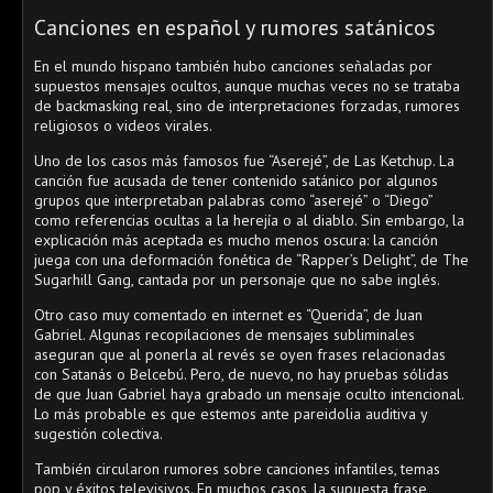
Canciones en español y rumores satánicos
En el mundo hispano también hubo canciones señaladas por
supuestos mensajes ocultos, aunque muchas veces no se trataba
de backmasking real, sino de interpretaciones forzadas, rumores
religiosos o videos virales.
Uno de los casos más famosos fue “Aserejé”, de Las Ketchup. La
canción fue acusada de tener contenido satánico por algunos
grupos que interpretaban palabras como “aserejé” o “Diego”
como referencias ocultas a la herejía o al diablo. Sin embargo, la
explicación más aceptada es mucho menos oscura: la canción
juega con una deformación fonética de “Rapper’s Delight”, de The
Sugarhill Gang, cantada por un personaje que no sabe inglés.
Otro caso muy comentado en internet es “Querida”, de Juan
Gabriel. Algunas recopilaciones de mensajes subliminales
aseguran que al ponerla al revés se oyen frases relacionadas
con Satanás o Belcebú. Pero, de nuevo, no hay pruebas sólidas
de que Juan Gabriel haya grabado un mensaje oculto intencional.
Lo más probable es que estemos ante pareidolia auditiva y
sugestión colectiva.
También circularon rumores sobre canciones infantiles, temas
pop y éxitos televisivos. En muchos casos, la supuesta frase