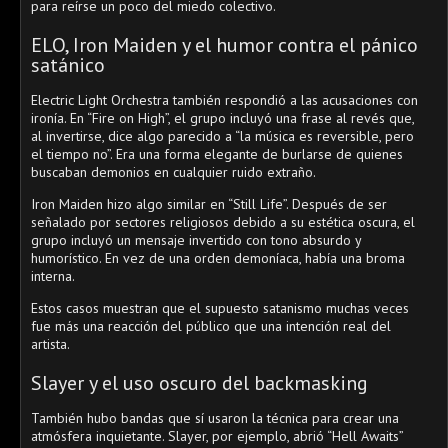
para reírse un poco del miedo colectivo.
ELO, Iron Maiden y el humor contra el pánico
satánico
Electric Light Orchestra también respondió a las acusaciones con
ironía. En “Fire on High”, el grupo incluyó una frase al revés que,
al invertirse, dice algo parecido a “la música es reversible, pero
el tiempo no”. Era una forma elegante de burlarse de quienes
buscaban demonios en cualquier ruido extraño.
Iron Maiden hizo algo similar en “Still Life”. Después de ser
señalado por sectores religiosos debido a su estética oscura, el
grupo incluyó un mensaje invertido con tono absurdo y
humorístico. En vez de una orden demoníaca, había una broma
interna.
Estos casos muestran que el supuesto satanismo muchas veces
fue más una reacción del público que una intención real del
artista.
Slayer y el uso oscuro del backmasking
También hubo bandas que sí usaron la técnica para crear una
atmósfera inquietante. Slayer, por ejemplo, abrió “Hell Awaits”