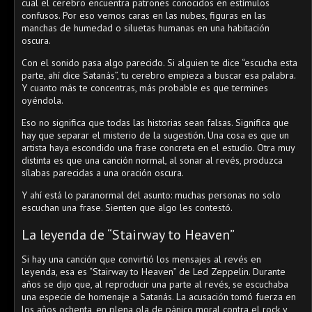
cual el cerebro encuentra patrones conocidos en estímulos
confusos. Por eso vemos caras en las nubes, figuras en las
manchas de humedad o siluetas humanas en una habitación
oscura.
Con el sonido pasa algo parecido. Si alguien te dice “escucha esta
parte, ahí dice Satanás”, tu cerebro empieza a buscar esa palabra.
Y cuanto más te concentras, más probable es que termines
oyéndola.
Eso no significa que todas las historias sean falsas. Significa que
hay que separar el misterio de la sugestión. Una cosa es que un
artista haya escondido una frase concreta en el estudio. Otra muy
distinta es que una canción normal, al sonar al revés, produzca
sílabas parecidas a una oración oscura.
Y ahí está lo paranormal del asunto: muchas personas no solo
escuchan una frase. Sienten que algo les contestó.
La leyenda de “Stairway to Heaven”
Si hay una canción que convirtió los mensajes al revés en
leyenda, esa es “Stairway to Heaven” de Led Zeppelin. Durante
años se dijo que, al reproducir una parte al revés, se escuchaba
una especie de homenaje a Satanás. La acusación tomó fuerza en
los años ochenta, en plena ola de pánico moral contra el rock y