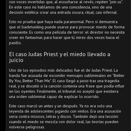
con voces invertidas que, al escucharse al revés, repiten “join us”.
En este caso no hablamos de una coincidencia, sino de una
decisión estética: crear una entrada oscura, ritual, casi infernal.
Esto no prueba que haya nada paranormal. Pero sí demuestra
que el backmasking puede usarse para provocar miedo de forma
consciente. Es como una película de terror: el director no necesita
creer en fantasmas para hacer que tú mires dos veces hacia el
pasillo.
El caso Judas Priest y el miedo llevado a
juicio
Uno de los episodios más delicados fue el de Judas Priest. La
banda fue acusada de esconder mensajes subliminales en “Better
By You, Better Than Me”. El caso llegó a juicio tras una tragedia
real, y se discutió si la canción contenía una frase que podía influir
en los oyentes. Finalmente, el tribunal no aceptó que existiera
una orden subliminal capaz de explicar lo ocurrido.
Este caso marcó un antes y un después. Ya no era solo una
leyenda de adolescentes jugando con vinilos. Era una acusación
seria contra músicos, letras y discos. También dejó una lección:
cuando el miedo se mezcla con dolor real, las teorías pueden
volverse peligrosas.