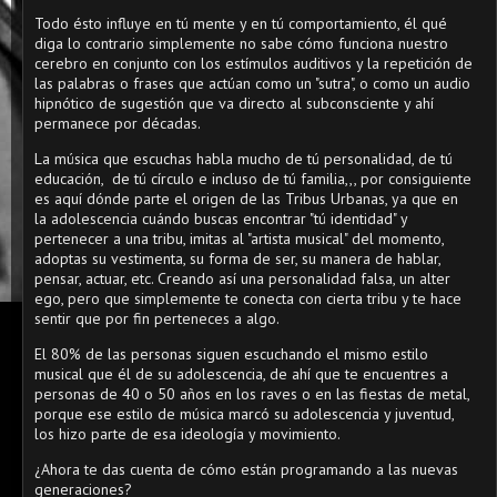
Todo ésto influye en tú mente y en tú comportamiento, él qué
diga lo contrario simplemente no sabe cómo funciona nuestro
cerebro en conjunto con los estímulos auditivos y la repetición de
las palabras o frases que actúan como un "sutra", o como un audio
hipnótico de sugestión que va directo al subconsciente y ahí
permanece por décadas.
La música que escuchas habla mucho de tú personalidad, de tú
educación, de tú círculo e incluso de tú familia,,, por consiguiente
es aquí dónde parte el origen de las Tribus Urbanas, ya que en
la adolescencia cuándo buscas encontrar "tú identidad" y
pertenecer a una tribu, imitas al "artista musical" del momento,
adoptas su vestimenta, su forma de ser, su manera de hablar,
pensar, actuar, etc. Creando así una personalidad falsa, un alter
ego, pero que simplemente te conecta con cierta tribu y te hace
sentir que por fin perteneces a algo.
El 80% de las personas siguen escuchando el mismo estilo
musical que él de su adolescencia, de ahí que te encuentres a
personas de 40 o 50 años en los raves o en las fiestas de metal,
porque ese estilo de música marcó su adolescencia y juventud,
los hizo parte de esa ideología y movimiento.
¿Ahora te das cuenta de cómo están programando a las nuevas
generaciones?