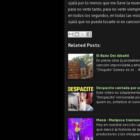
ojalá por lo menos que me lleve la muer
para no verte tanto, para no verte siempr
en todos los segundos, en todas las visi
ojalá que no pueda tocarte ni en cancio
Related Posts:
El Baile Del Albañil
En plena obra (y probablem
canción improvisada y ahora 
"Chiquito" Gómez es el …
Despacito cantada por u
Este video es simplemente
"Despacito" versionada po
quien es, sintetizó el soni
Maná - Mariposa traicione
Hoy en nuestra sección La
que marcó la historia de l
productores y los integra