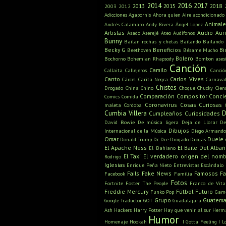
2014
2016
2017
2013
2015
2018
2003
2012
Adicciones
Agapornis
Ahora quien
Aire acondicionado
Animale
Andrés Calamaro
Andy Rivera
Ángel Lopez
Artistas
Audio
Aur
Asado
Aserejé
Ateo
Audífonos
Bunny
Bailan rochas y chetas
Bailando
Bailando
Becky G
Beneficios
Bi
Beethoven
Bésame Mucho
Bolero
Bochorno
Bohemian Rhapsody
Bombon ases
Canción
Camilo
Callaita
Callejeros
Canci
Canto
Carlos Vives
Cárcel
Carita Negra
Carnava
Chistes
Drogado
China
Chino
Choque
Chucky
Cien
Comparación
Compositor
Conci
Comics
Comida
Coronavirus
Cosas Curiosas
maleta
Cordoba
Cumbia Villera
D
Cumpleaños
Curiosidades
David Bowie
De música ligera
Deja de Llorar
De
Dibujos
Internacional de la Música
Diego Armand
Omar
Duele 
Donald Trump
Dr. Dre
Drogado
Drogas
El Apache Ness
El Baile Del Albañi
El Bahiano
El Taxi
El verdadero origen del nom
Rodrigo
Iglesias
Enrique Peña Nieto
Entrevistas
Escándalo
Fails
Fake News
Famosos
F
Facebook
Familia
Fotos
Fortnite
Foster The People
Franco de Vita
Freddie Mercury
Fútbol
Futuro
Funko Pop
Game
Grupo
Guatema
Google Traductor
GOT
Guadalajara
Ash
Hackers
Harry Potter
Hay que venir al sur
Herm
Humor
Homenaje
Hookah
I Gotta Feeling
I L