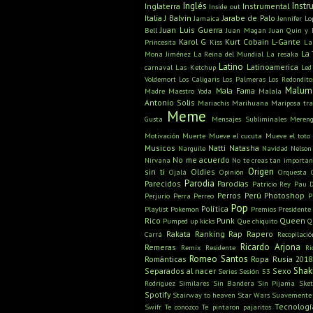
Inglés
Inst
Inglaterra
Instrumental
Inside out
Italia
J Balvin
Jarabe de Palo
Jamaica
Jennifer Lo
Juan Luis Guerra
Bell
Juan Magan
Juan Quin y 
Karol G
Kurt Cobain
L-Gante
Princesita
Kiss
La
La 
Mona Jiménez
La Reina del Mundial
La resaka
Latino
Latinoamerica
carnaval
Las Ketchup
Led
Voldemort
Los Caligaris
Los Palmeras
Los Redondito
Malum
Mala Fama
Madre
Maestro Yoda
Malala
Antonio Solis
Mariachis
Marihuana
Mariposa tra
Meme
Gusta
Mensajes Subliminales
Meren
Motivación
Muerte
Mueve el cucuta
Mueve el toto
Musicos
Natti Natasha
Narguile
Navidad
Nelson
No me acuerdo
Nirvana
No te creas tan importan
Origen
sin ti
Oldies
Ojalá
Opinión
Orquesta
Parodia
Parecidos
Parodias
Patricio Rey
Pau D
Perros
Perú
Photoshop
Perjurio
Perra
Perreo
P
Pop
Política
Playlist
Pokemon
Premios
Presidente
Rico
Punk
Queen
Pumped up kicks
Que chiquito
Q
Rakata
Ranking
Rap
Rapero
Carrá
Recopilació
Ricardo Arjona
Remeras
Remix
Residente
Ri
Romeo Santos
Románticas
Ropa
Rusia 2018
Shak
Separados al nacer
Sexo
Series
Sesión 53
Rodriguez
Similares
Sin Bandera
Sin Pijama
Sket
Spotify
Stairway to heaven
Star Wars
Suavemente
Tecnologí
Swifr
Te conozco
Te pintaron pajaritos