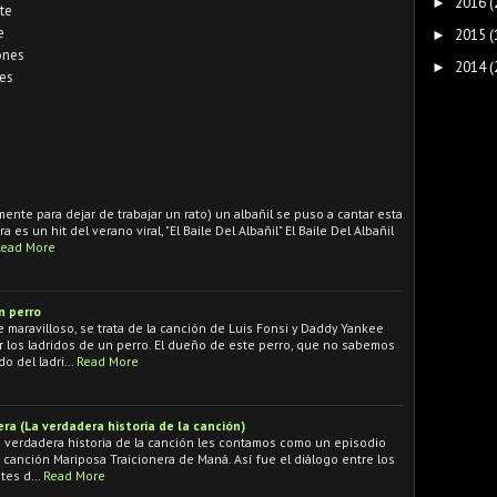
2016
(
►
te
e
2015
(
►
ones
2014
(
►
nes
ente para dejar de trabajar un rato) un albañil se puso a cantar esta
es un hit del verano viral, "El Baile Del Albañil" El Baile Del Albañil
Read More
n perro
 maravilloso, se trata de la canción de Luis Fonsi y Daddy Yankee
r los ladridos de un perro. El dueño de este perro, que no sabemos
do del ladri…
Read More
ra (La verdadera historia de la canción)
 verdadera historia de la canción les contamos como un episodio
a canción Mariposa Traicionera de Maná. Así fue el diálogo entre los
ntes d…
Read More