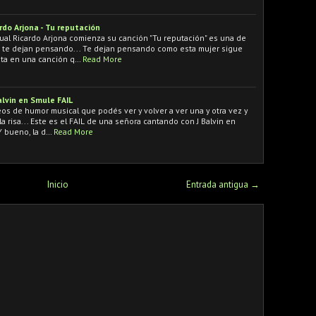
ardo Arjona - Tu reputación
cual Ricardo Arjona comienza su canción "Tu reputación" es una de
s te dejan pensando... Te dejan pensando como esta mujer sigue
puta en una canción q…
Read More
lvin en Smule FAIL
os de humor musical que podés ver y volver a ver una y otra vez y
la risa... Este es el FAIL de una señora cantando con J Balvin en
Y bueno, la d…
Read More
Inicio
Entrada antigua →