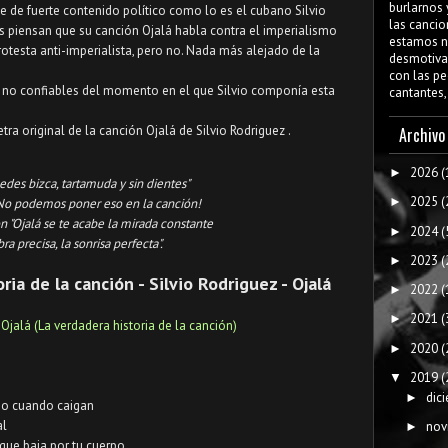
burlarnos 
 de fuerte contenido político como lo es el cubano Silvio
las cancio
 piensan que su canción Ojalá habla contra el imperialismo
estamos n
otesta anti-imperialista, pero no. Nada más alejado de la
desmotiva
con las pe
s no confiables del momento en el que Silvio componía esta
cantantes,
a original de la canción Ojalá de Silvio Rodriguez .
Archivo
2026
(
►
uedes bizca, tartamuda y sin dientes"
2025
(
►
! No podemos poner eso en la canción!
n "
Ojalá se te acabe la mirada constante
2024
(
►
bra precisa, la sonrisa perfecta
".
2023
(
►
ia de la canción - Silvio Rodriguez - Ojalá
2022
(
►
2021
(
►
2020
(
►
2019
(
▼
dic
►
rpo cuando caigan
al
nov
►
 que baja por tu cuerpo