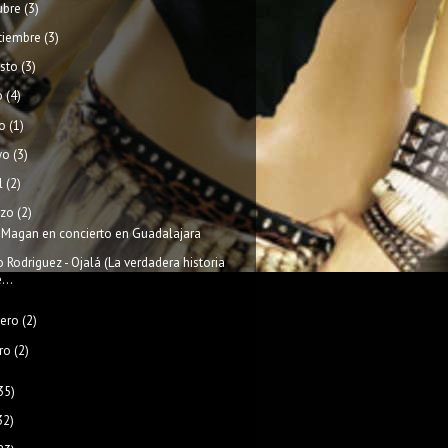
ubre
(3)
tiembre
(3)
sto
(3)
o
(4)
o
(1)
yo
(3)
l
(2)
zo
(2)
 Magan en concierto en Guadalajara
io Rodriguez - Ojalá (La verdadera historia
...
rero
(2)
ro
(2)
35)
32)