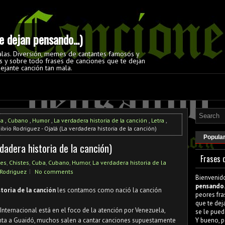
 dejan pensando...)
alas. Diversión, memes de cantantes famosos y
 y sobre todo frases de canciones que te dejan
ejante canción tan mala.
ba
,
Cubano
,
Humor
,
La verdadera historia de la canción
,
Letra
,
ilvio Rodriguez - Ojalá (La verdadera historia de la canción)
Popula
rdadera historia de la canción)
Frases 
nes
,
Chistes
,
Cuba
,
Cubano
,
Humor
,
La verdadera historia de la
 Rodriguez
No comments
Bienvenid
pensando.
toria de la canción
les contamos como nació la canción
peores fra
que te dej
Internacional está en el foco de la atención por Venezuela,
se le pued
nta a Guaidó, muchos salen a cantar canciones supuestamente
Y bueno, p