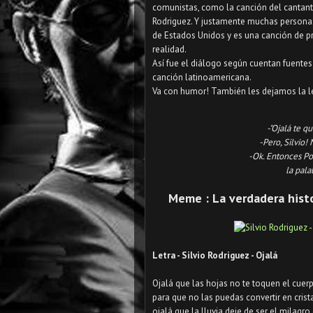
comunistas, como la canción del cantante
Rodriguez. Y justamente muchas personas
de Estados Unidos y es una canción de pr
realidad.
Así fue el diálogo según cuentan fuente
canción latinoamericana.
Va con humor! También les dejamos la letr
-"Ojalá te q
-Pero, Silvio
-Ok. Entonces Po
la pala
Meme : La verdadera histor
Letra - Silvio Rodriguez - Ojalá
Ojalá que las hojas no te toquen el cue
para que no las puedas convertir en crist
ojalá que la lluvia deje de ser el milagro