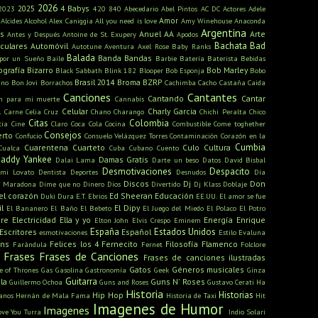
2026
2025
4 Babys
2023
420
840
Abecedario
Abel Pintos
AC DC
Actores
Adele
Amor
Alcides
Alcohol
Alex Caniggia
All you need is love
Amy Winehouse
Anaconda
Argentina
s
Anuel AA
Arte
Antes y Después
Antoine de St. Exupery
Apodos
Bachata
Bad
iculares
Automóvil
Autotune
Aventura
Axel Rose
Baby Ranks
Balada
Banda
Bandas
 por un Sueño
Baile
Barbie
Batería
Baterista
Bebidas
ografía
Bizarro
Bob Marley
Black Sabbath
Blink 182
Blooper
Bob Esponja
Bobo
Brasil 2014
Broma
BZRP
ino
Bon Jovi
Borrachos
Cachimba
Cacho Castaña
Caida
Canciones
Cantantes
Cantando
Cantar
ón para mi muerte
Cannabis
Celular
Charly Garcia
l
Carne
Celia Cruz
Chano
Charango
Chichi Peralta
Chico
Citas
Colombia
cia
Cine
Claro
Coca Cola
Cocina
Combustible
Come toghether
Consejos
erto
Confucio
Consuelo Velázquez Torres
Contaminación
Corazón en la
Cumbia
Cuarentena
Cuarteto
Culo
Cultura
Cualca
Cuba
Cubano
Cuento
addy Yankee
Damas Gratis
Dalai Lama
Darte un beso
Datos
David Bisbal
Desmotivaciones
Despacito
mi Lovato
Dentista
Deportes
Desnudos
Día
Discos
Dj
Don
o Maradona
Dime que no
Dinero
Dios
Divertido
Dj Klass
Doblaje
el corazón
Ed Sheeran
Educación
Duki
Dura
E.T.
Ebrios
EE.UU.
El amor se fue
l
El Dipy
El Bananero
El Baño
El Bebeto
El Juego del Miedo
El Polaco
El Potro
bre
Electricidad
Ella y yo
Energía
Enrique
Elton John
Elvis Crespo
Eminem
España
Estados Unidos
Escritores
Español
esmotivaciones
Estilo
Evaluna
ans
Felices los 4
Fernecito
Filosofía
Flamenco
Farándula
Fernet
Folclore
Frases
Frases de Canciones
Frases de canciones ilustradas
Gatos
Géneros musicales
 of Thrones
Gas
Gasolina
Gastronomía
Geek
Ginza
Guitarra
la
Guns N' Roses
Guillermo Ochoa
Guns and Roses
Gustavo Cerati
Ha
Historia
Historias
Hip Hop
anos
Hernán de Mala Fama
Historia de Taxi
Hit
Imagenes de Humor
Imagenes
ove You Turra
Indio Solari