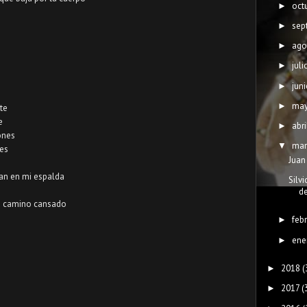
oct
►
sep
►
ago
►
juli
►
juni
►
ma
►
te
e
abri
►
ones
mar
▼
nes
Juan
gan en mi espalda
Silv
de
de camino cansado
feb
►
ene
►
2018
(
►
2017
(
►