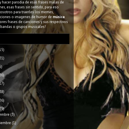
y hacer parodia de esas frases malas de
nes, esas frases sin sentido, para eso
osotros para traerles los memes,
ciones o imagenes de humor de
música
ores frases de canciones y sus respectivos
 bandas o grupos musicales!
15)
21)
5)
26)
17)
38)
26)
29)
iembre
(3)
iembre
(1)