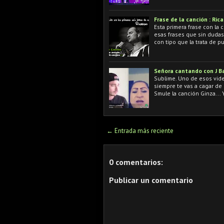
Frase de la canción : Ric
Esta primera frase con la 
esas frases que sin duda
con tipo que la trata de 
Señora cantando con J Ba
Sublime. Uno de esos vide
siempre te vas a cagar de 
Smule la canción Ginza... 
← Entrada más reciente
0 comentarios:
Publicar un comentario