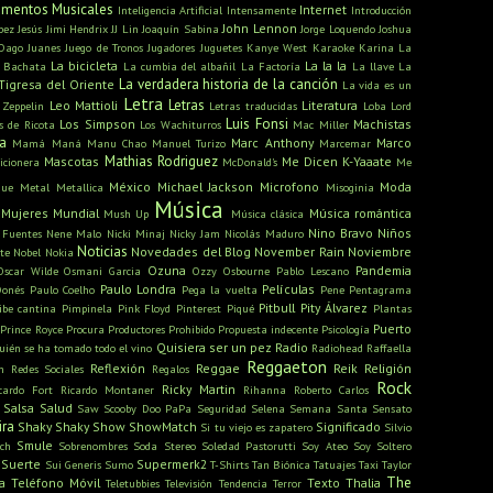
rumentos Musicales
Internet
Inteligencia Artificial
Intensamente
Introducción
John Lennon
pez
Jesús
Jimi Hendrix
JJ Lin
Joaquín Sabina
Jorge Loquendo
Joshua
Dago
Juanes
Juego de Tronos
Jugadores
Juguetes
Kanye West
Karaoke
Karina La
La bicicleta
La la la
 Bachata
La cumbia del albañil
La Factoría
La llave
La
La verdadera historia de la canción
Tigresa del Oriente
La vida es un
Letra
Letras
Leo Mattioli
Literatura
 Zeppelin
Letras traducidas
Loba
Lord
Luis Fonsi
Los Simpson
Machistas
s de Ricota
Los Wachiturros
Mac Miller
a
Marc Anthony
Marco
Mamá
Maná
Manu Chao
Manuel Turizo
Marcemar
Mathias Rodriguez
Mascotas
Me Dicen K-Yaaate
icionera
McDonald's
Me
México
Michael Jackson
Microfono
Moda
gue
Metal
Metallica
Misoginia
Música
Mujeres
Mundial
Música romántica
Mush Up
Música clásica
Nino Bravo
Niños
 Fuentes
Nene Malo
Nicki Minaj
Nicky Jam
Nicolás Maduro
Noticias
Novedades del Blog
November Rain
Noviembre
te
Nobel
Nokia
Ozuna
Pandemia
Oscar Wilde
Osmani Garcia
Ozzy Osbourne
Pablo Lescano
Paulo Londra
Películas
onés
Paulo Coelho
Pega la vuelta
Pene
Pentagrama
Pitbull
Pity Álvarez
ibe cantina
Pimpinela
Pink Floyd
Pinterest
Piqué
Plantas
Puerto
Prince Royce
Procura
Productores
Prohibido
Propuesta indecente
Psicología
Quisiera ser un pez
Radio
uién se ha tomado todo el vino
Radiohead
Raffaella
Reggaeton
Reflexión
Reggae
Reik
Religión
n
Redes Sociales
Regalos
Rock
Ricky Martin
cardo Fort
Ricardo Montaner
Rihanna
Roberto Carlos
Salsa
Salud
Saw
Scooby Doo PaPa
Seguridad
Selena
Semana Santa
Sensato
ira
Shaky Shaky
Show
ShowMatch
Significado
Si tu viejo es zapatero
Silvio
Smule
ch
Sobrenombres
Soda Stereo
Soledad Pastorutti
Soy Ateo
Soy Soltero
Suerte
Supermerk2
Sui Generis
Sumo
T-Shirts
Tan Biónica
Tatuajes
Taxi
Taylor
The
a
Teléfono Móvil
Texto
Thalia
Teletubbies
Televisión
Tendencia
Terror