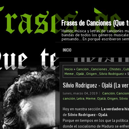
Frases de Canciones (Que te
Humor, música y letras de canciones m
bandas de todos los géneros musicales
pensando... En porqué escribieron sem
INICIO
Inicio
»
Canción
,
Canciones
,
Chistes
,
Cu
Meme
,
Ojalá
,
Origen
,
Silvio Rodriguez
» S
Silvio Rodriguez - Ojalá (La ve
lunes, marzo 04, 2019
Canción
,
Cancio
canción
,
Letra
,
Meme
,
Ojalá
,
Origen
,
Silvio
Hoy en nuestra sección
La verdadera his
de
Silvio Rodriguez - Ojalá
.
Porque en tiempos en los que la política 
donde el socialismo de Maduro se enfre