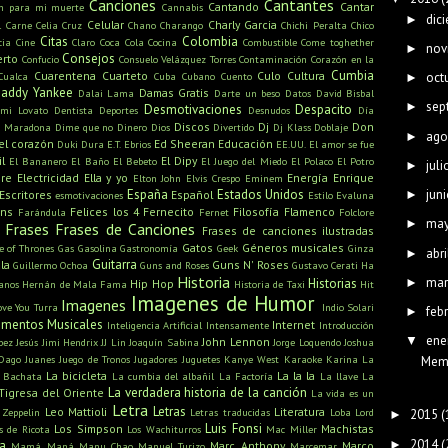
Canciones
Cantantes
Cantando
Cantar
ón para mi muerte
Cannabis
dic
►
Celular
Charly Garcia
l
Carne
Celia Cruz
Chano
Charango
Chichi Peralta
Chico
Citas
Colombia
cia
Cine
Claro
Coca Cola
Cocina
Combustible
Come toghether
nov
►
Consejos
erto
Confucio
Consuelo Velázquez Torres
Contaminación
Corazón en la
Cumbia
Cuarentena
Cuarteto
Culo
Cultura
oct
Cualca
Cuba
Cubano
Cuento
►
addy Yankee
Damas Gratis
Dalai Lama
Darte un beso
Datos
David Bisbal
sep
►
Desmotivaciones
Despacito
mi Lovato
Dentista
Deportes
Desnudos
Día
Discos
Dj
Don
o Maradona
Dime que no
Dinero
Dios
Divertido
Dj Klass
Doblaje
ago
►
el corazón
Ed Sheeran
Educación
Duki
Dura
E.T.
Ebrios
EE.UU.
El amor se fue
l
El Dipy
El Bananero
El Baño
El Bebeto
El Juego del Miedo
El Polaco
El Potro
juli
►
bre
Electricidad
Ella y yo
Energía
Enrique
Elton John
Elvis Crespo
Eminem
juni
España
Estados Unidos
►
Escritores
Español
esmotivaciones
Estilo
Evaluna
ans
Felices los 4
Fernecito
Filosofía
Flamenco
Farándula
Fernet
Folclore
ma
►
Frases
Frases de Canciones
Frases de canciones ilustradas
Gatos
Géneros musicales
 of Thrones
Gas
Gasolina
Gastronomía
Geek
Ginza
abri
►
Guitarra
la
Guns N' Roses
Guillermo Ochoa
Guns and Roses
Gustavo Cerati
Ha
Historia
mar
►
Historias
Hip Hop
anos
Hernán de Mala Fama
Historia de Taxi
Hit
Imagenes de Humor
Imagenes
ove You Turra
Indio Solari
feb
►
rumentos Musicales
Internet
Inteligencia Artificial
Intensamente
Introducción
ene
▼
John Lennon
pez
Jesús
Jimi Hendrix
JJ Lin
Joaquín Sabina
Jorge Loquendo
Joshua
Dago
Juanes
Juego de Tronos
Jugadores
Juguetes
Kanye West
Karaoke
Karina La
Meme
La bicicleta
La la la
 Bachata
La cumbia del albañil
La Factoría
La llave
La
La verdadera historia de la canción
Tigresa del Oriente
La vida es un
Letra
Letras
Leo Mattioli
Literatura
 Zeppelin
Letras traducidas
Loba
Lord
2015
(
►
Luis Fonsi
Los Simpson
Machistas
s de Ricota
Los Wachiturros
Mac Miller
2014
(
►
a
Marc Anthony
Marco
Mamá
Maná
Manu Chao
Manuel Turizo
Marcemar