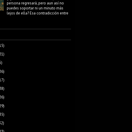
persona regresará, pero aun así no
puedes soportar ni un minuto más
lejos de ella? Esa contradicción entre
15)
21)
5)
26)
17)
38)
26)
29)
35)
32)
23)