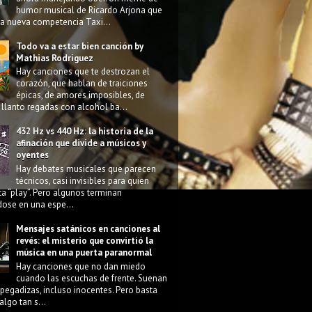
humor musical de Ricardo Arjona que
la nueva competencia Taxi...
Todo va a estar bien canción by
Mathias Rodriguez
Hay canciones que te destrozan el
corazón, que hablan de traiciones
épicas, de amores imposibles, de
llanto regadas con alcohol ba...
432 Hz vs 440 Hz: la historia de la
afinación que divide a músicos y
oyentes
Hay debates musicales que parecen
técnicos, casi invisibles para quien
ta “play”. Pero algunos terminan
dose en una espe...
Mensajes satánicos en canciones al
revés: el misterio que convirtió la
música en una puerta paranormal
Hay canciones que no dan miedo
cuando las escuchas de frente. Suenan
pegadizas, incluso inocentes. Pero basta
algo tan s...