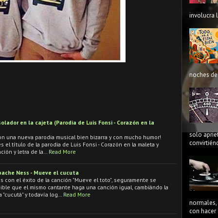
involucra 
noches de 
lador en la cajeta (Parodia de Luis Fonsi - Corazón en la
solo aprie
on una nueva parodia musical bien bizarra y con mucho humor!
convirtién
s el título de la parodia de Luis Fonsi - Corazón en la maleta y
ción y letra de la…
Read More
Apache Ness - Mueve el cucuta
 con el éxito de la canción "Mueve el toto", seguramente se
ble que el mismo cantante haga una canción igual, cambiándo la
ra "cucutá" y todavía log…
Read More
normales, 
con hacer 