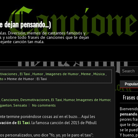
 dejan pensando...)
alas. Diversión, memes de cantantes famosos y
 y sobre todo frases de canciones que te dejan
ejante canción tan mala.
tivaciones
,
El Taxi
,
Humor
,
Imagenes de Humor
,
Meme
,
Música
,
to
» Meme de Humor : El Taxi
Popula
Frases 
,
Canciones
,
Desmotivaciones
,
El Taxi
,
Humor
,
Imagenes de Humor
,
gaeton
,
Sensato
No comments
Bienvenid
pensando.
te termine poniéndose cosas así en el buzo... Aquí les
peores fra
vación de
El Taxi
. la famosa canción del 2015 de Pitbull
que te dej
se le pued
s personalizados, uno dice "Yo, yo, yo le paro el taxi";
Y bueno, p