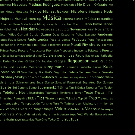
Mathias Rodriguez
Mascotas
Me Dicen K-Yaaate
icionera
McDonald's
Me
México
Michael Jackson
Microfono
Moda
gue
Metal
Metallica
Misoginia
Música
Mujeres
Mundial
Música romántica
Mush Up
Música clásica
Nino Bravo
Niños
 Fuentes
Nene Malo
Nicki Minaj
Nicky Jam
Nicolás Maduro
Noticias
Novedades del Blog
November Rain
Noviembre
te
Nobel
Nokia
Ozuna
Pandemia
Oscar Wilde
Osmani Garcia
Ozzy Osbourne
Pablo Lescano
Paulo Londra
Películas
onés
Paulo Coelho
Pega la vuelta
Pene
Pentagrama
Pitbull
Pity Álvarez
ibe cantina
Pimpinela
Pink Floyd
Pinterest
Piqué
Plantas
Puerto
Prince Royce
Procura
Productores
Prohibido
Propuesta indecente
Psicología
Quisiera ser un pez
Radio
uién se ha tomado todo el vino
Radiohead
Raffaella
Reggaeton
Reflexión
Reggae
Reik
Religión
n
Redes Sociales
Regalos
Rock
Ricky Martin
cardo Fort
Ricardo Montaner
Rihanna
Roberto Carlos
Salsa
Salud
Saw
Scooby Doo PaPa
Seguridad
Selena
Semana Santa
Sensato
ira
Shaky Shaky
Show
ShowMatch
Significado
Si tu viejo es zapatero
Silvio
Smule
ch
Sobrenombres
Soda Stereo
Soledad Pastorutti
Soy Ateo
Soy Soltero
Suerte
Supermerk2
Sui Generis
Sumo
T-Shirts
Tan Biónica
Tatuajes
Taxi
Taylor
The
a
Teléfono Móvil
Texto
Thalia
Teletubbies
Televisión
Tendencia
Terror
Trap
Tips
Smashing Pumpkins
TikTok
Tirate un paso
Tokischa
Top 10
Travesuras
o metes cabra
Tu reputación
Turismo
Tutu
Tv
Twitter
Uber
Ukelele
Un millón de
Video
Videos
Ventajas
Versión
Viajar
Viajes
ela
VideoMatch
Videouegos
Violinista
Viral
Voz
Vivir mi vida
Voy a morir dentro tuyo
Wanda Nara
We Are
Yoko Ono
YouTube
ar y Yostin
Yayo
Yesterday
Yoco Ono