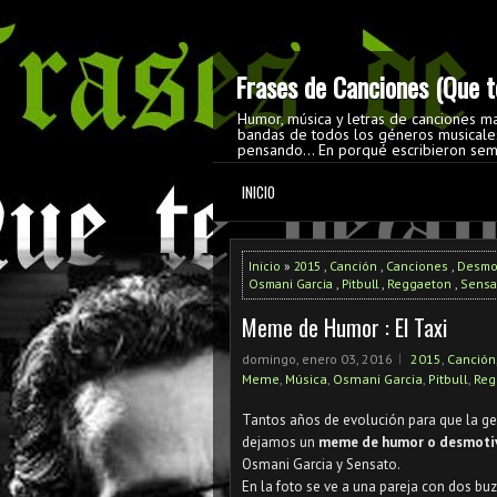
Frases de Canciones (Que te
Humor, música y letras de canciones m
bandas de todos los géneros musicales
pensando... En porqué escribieron sem
INICIO
Inicio
»
2015
,
Canción
,
Canciones
,
Desmo
Osmani Garcia
,
Pitbull
,
Reggaeton
,
Sensa
Meme de Humor : El Taxi
domingo, enero 03, 2016
2015
,
Canción
Meme
,
Música
,
Osmani Garcia
,
Pitbull
,
Reg
Tantos años de evolución para que la gen
dejamos un
meme de humor o desmoti
Osmani Garcia y Sensato.
En la foto se ve a una pareja con dos buzo