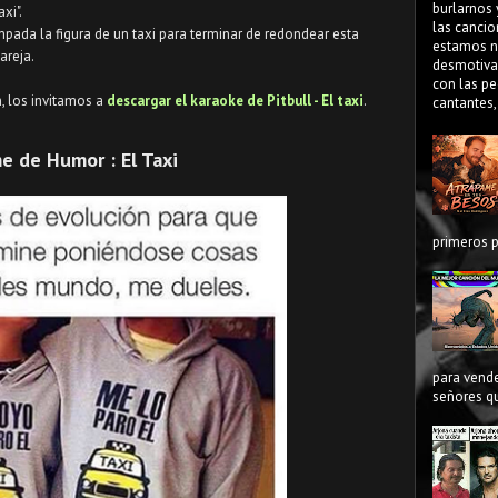
burlarnos 
xi".
las cancio
ada la figura de un taxi para terminar de redondear esta
estamos n
areja.
desmotiva
con las pe
n, los invitamos a
descargar el karaoke de Pitbull - El taxi
.
cantantes,
 de Humor : El Taxi
primeros p
para vende
señores qu