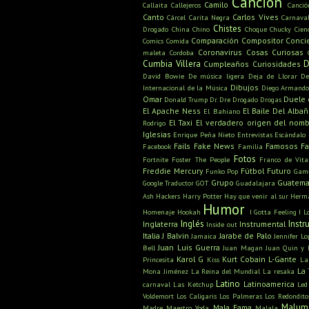
Canción
Camilo
Callaita
Callejeros
Canci
Canto
Carlos Vives
Cárcel
Carita Negra
Carnava
Chistes
Drogado
China
Chino
Choque
Chucky
Cien
Comparación
Compositor
Conci
Comics
Comida
Coronavirus
Cosas Curiosas
maleta
Cordoba
Cumbia Villera
D
Cumpleaños
Curiosidades
David Bowie
De música ligera
Deja de Llorar
De
Dibujos
Internacional de la Música
Diego Armand
Omar
Duele 
Donald Trump
Dr. Dre
Drogado
Drogas
El Apache Ness
El Baile Del Albañi
El Bahiano
El Taxi
El verdadero origen del nom
Rodrigo
Iglesias
Enrique Peña Nieto
Entrevistas
Escándalo
Fails
Fake News
Famosos
F
Facebook
Familia
Fotos
Fortnite
Foster The People
Franco de Vita
Freddie Mercury
Fútbol
Futuro
Funko Pop
Game
Grupo
Guatema
Google Traductor
GOT
Guadalajara
Ash
Hackers
Harry Potter
Hay que venir al sur
Herm
Humor
Homenaje
Hookah
I Gotta Feeling
I L
Inglés
Inst
Inglaterra
Instrumental
Inside out
Italia
J Balvin
Jarabe de Palo
Jamaica
Jennifer Lo
Juan Luis Guerra
Bell
Juan Magan
Juan Quin y 
Karol G
Kurt Cobain
L-Gante
Princesita
Kiss
La
La 
Mona Jiménez
La Reina del Mundial
La resaka
Latino
Latinoamerica
carnaval
Las Ketchup
Led
Voldemort
Los Caligaris
Los Palmeras
Los Redondito
Malum
Mala Fama
Madre
Maestro Yoda
Malala