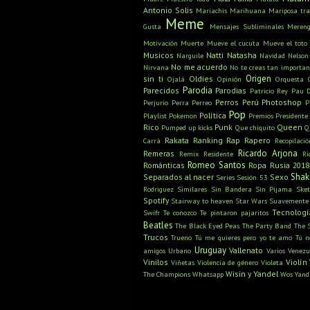
Antonio Solis
Mariachis
Marihuana
Mariposa tra
Meme
Gusta
Mensajes Subliminales
Meren
Motivación
Muerte
Mueve el cucuta
Mueve el toto
Musicos
Natti Natasha
Narguile
Navidad
Nelson
No me acuerdo
Nirvana
No te creas tan importan
Origen
sin ti
Oldies
Ojalá
Opinión
Orquesta
Parodia
Parecidos
Parodias
Patricio Rey
Pau D
Perros
Perú
Photoshop
Perjurio
Perra
Perreo
P
Pop
Política
Playlist
Pokemon
Premios
Presidente
Rico
Punk
Queen
Pumped up kicks
Que chiquito
Q
Rakata
Ranking
Rap
Rapero
Carrá
Recopilació
Ricardo Arjona
Remeras
Remix
Residente
Ri
Romeo Santos
Románticas
Ropa
Rusia 2018
Shak
Separados al nacer
Sexo
Series
Sesión 53
Rodriguez
Similares
Sin Bandera
Sin Pijama
Sket
Spotify
Stairway to heaven
Star Wars
Suavemente
Tecnologí
Swifr
Te conozco
Te pintaron pajaritos
Beatles
The Black Eyed Peas
The Party Band
The 
Trucos
Trueno
Tú me quieres pero yo te amo
Tú n
Uruguay
Vallenato
amigos
Urbano
Varios
Venezu
Vinilos
Violín
Viñetas
Violencia de género
Violeta
Wisin y Yandel
The Champions
Whatsapp
Wos
Yand