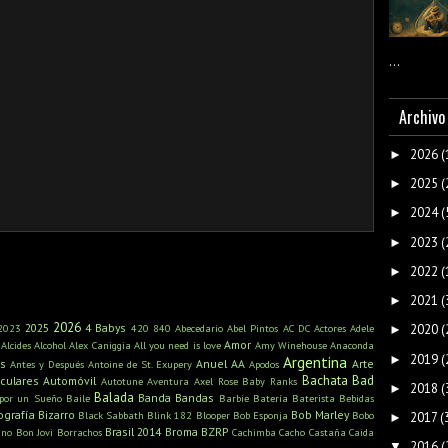
...
Archivo
2026
(
►
2025
(
►
2024
(
►
2023
(
►
2022
(
►
2021
(
►
2026
2025
4 Babys
2023
420
840
Abecedario
Abel Pintos
AC DC
Actores
Adele
2020
(
►
Amor
Alcides
Alcohol
Alex Caniggia
All you need is love
Amy Winehouse
Anaconda
2019
(
►
Argentina
s
Anuel AA
Arte
Antes y Después
Antoine de St. Exupery
Apodos
Bachata
Bad
iculares
Automóvil
Autotune
Aventura
Axel Rose
Baby Ranks
2018
(
►
Balada
Banda
Bandas
 por un Sueño
Baile
Barbie
Batería
Baterista
Bebidas
ografía
Bizarro
Bob Marley
Black Sabbath
Blink 182
Blooper
Bob Esponja
Bobo
2017
(
►
Brasil 2014
Broma
BZRP
ino
Bon Jovi
Borrachos
Cachimba
Cacho Castaña
Caida
2016
(
▼