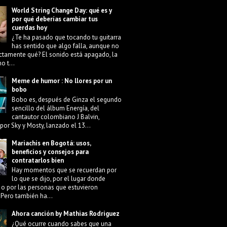
World String Change Day: qué es y
por qué deberías cambiar tus
cuerdas hoy
¿Te ha pasado que tocando tu guitarra
has sentido que algo falla, aunque no
ctamente qué? El sonido está apagado, la
o t...
Meme de humor : No llores por un
bobo
Bobo es, después de Ginza el segundo
sencillo del álbum Energía, del
cantautor colombiano J Balvin,
por Sky y Mosty, lanzado el 13...
Mariachis en Bogotá: usos,
beneficios y consejos para
contratarlos bien
Hay momentos que se recuerdan por
lo que se dijo, por el lugar donde
 o por las personas que estuvieron
 Pero también ha...
Ahora canción by Mathias Rodriguez
¿Qué ocurre cuando sabes que una