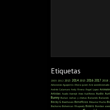
Etiquetas
2014
2016
2017
2013
2015
2018
2003
2012
Adicciones
Agapornis
Ahora quien
Aire acondicionado
Animale
Andrés Calamaro
Andy Rivera
Ángel Lopez
Artistas
Audio
Aur
Asado
Aserejé
Ateo
Audífonos
Bunny
Bailan rochas y chetas
Bailando
Bailando
Becky G
Beneficios
Bi
Beethoven
Bésame Mucho
Bolero
Bochorno
Bohemian Rhapsody
Bombon ases