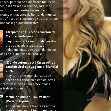
y hacer parodia de esas frases malas de
nes, esas frases sin sentido, para eso
osotros para traerles los memes,
ciones o imagenes de humor de
música
ores frases de canciones y sus respectivos
 bandas o grupos musicales!
Atrapame en tus besos canción by
Mathias Rodriguez
Seguimos con la sección de nuestro
blog dedicada a los artistas
independientes que están dando sus
asos en la industria musical, e...
¿Dónde cojones está Curazao? La
canción viral que ya ganó el Mundial
2026
Hay canciones mundialistas que
nacen para sonar en estadios, otras
r camisetas, otras para emocionar a
e todavía lloran...
Meme de Humor : Taxi vs Uber
(Ricardo Arjona)
Arjona cuando era taxista vs Arjona
ahora manejando Uber. Un meme de