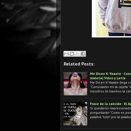
Related Posts:
Me Dicen K-Yaaate - Conso
maleta) Video y Letra
Me Dicen K-Yaaate llega c
"Consolador en la cajeta" e
nosotros te traemos la can
Frase de la canción : El 
Si quedaron impresionados
preguntarán "Como es posi
palabra "totó" por la palab