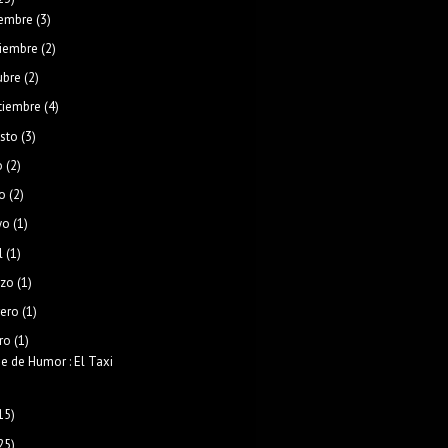
iembre
(3)
iembre
(2)
ubre
(2)
tiembre
(4)
sto
(3)
o
(2)
o
(2)
yo
(1)
l
(1)
zo
(1)
rero
(1)
ro
(1)
 de Humor : El Taxi
15)
25)