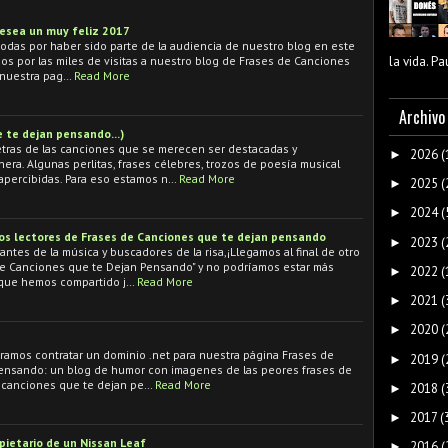
desea un muy feliz 2017
todas por haber sido parte de la audiencia de nuestro blog en este
la vida. P
os por las miles de visitas a nuestro blog de Frases de Canciones
 nuestra pag…
Read More
Archivo
 te dejan pensando...)
 letras de las canciones que se merecen ser destacadas y
2026
(
►
ra. Algunas perlitas, frases célebres, trozos de poesía musical
percibidas. Para eso estamos n…
Read More
2025
(
►
2024
(
►
os lectores de Frases de Canciones que te dejan pensando
2023
(
►
tes de la música y buscadores de la risa,¡Llegamos al final de otro
de Canciones que te Dejan Pensando" y no podríamos estar más
2022
(
►
que hemos compartido j…
Read More
2021
(
►
2020
(
►
ramos contratar un dominio .net para nuestra página Frases de
2019
(
►
ensando: un blog de humor con imagenes de las peores frases de
e canciones que te dejan pe…
Read More
2018
(
►
2017
(
►
opietario de un Nissan Leaf
2016
(
►