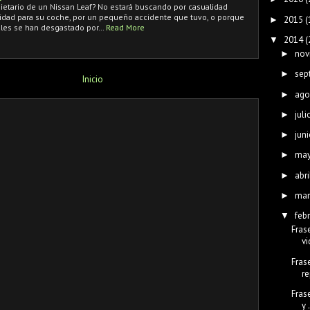
pietario de un Nissan Leaf? No estará buscando por casualidad
lidad para su coche, por un pequeño accidente que tuvo, o porque
2015
(
►
les se han desgastado por…
Read More
2014
(
▼
nov
►
sep
►
Inicio
ago
►
juli
►
juni
►
ma
►
abri
►
mar
►
feb
▼
Fras
vi
Fras
r
Fras
y 