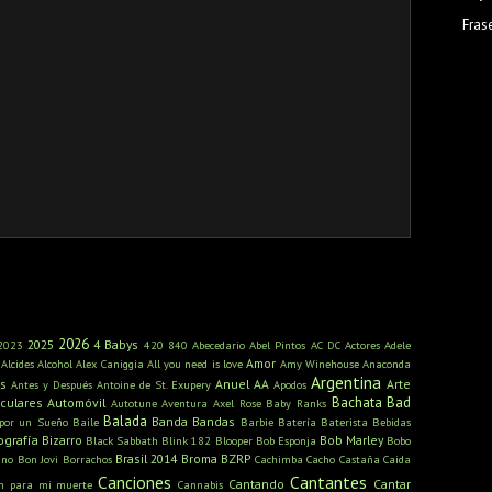
Fras
2026
2025
4 Babys
2023
420
840
Abecedario
Abel Pintos
AC DC
Actores
Adele
Amor
Alcides
Alcohol
Alex Caniggia
All you need is love
Amy Winehouse
Anaconda
Argentina
s
Anuel AA
Arte
Antes y Después
Antoine de St. Exupery
Apodos
Bachata
Bad
iculares
Automóvil
Autotune
Aventura
Axel Rose
Baby Ranks
Balada
Banda
Bandas
 por un Sueño
Baile
Barbie
Batería
Baterista
Bebidas
ografía
Bizarro
Bob Marley
Black Sabbath
Blink 182
Blooper
Bob Esponja
Bobo
Brasil 2014
Broma
BZRP
ino
Bon Jovi
Borrachos
Cachimba
Cacho Castaña
Caida
Canciones
Cantantes
Cantando
Cantar
ón para mi muerte
Cannabis