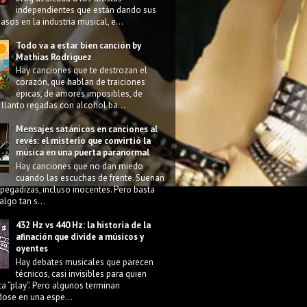
independientes que están dando sus
asos en la industria musical, e...
Todo va a estar bien canción by
Mathias Rodriguez
Hay canciones que te destrozan el
corazón, que hablan de traiciones
épicas, de amores imposibles, de
llanto regadas con alcohol ba...
Mensajes satánicos en canciones al
revés: el misterio que convirtió la
música en una puerta paranormal
Hay canciones que no dan miedo
cuando las escuchas de frente. Suenan
pegadizas, incluso inocentes. Pero basta
algo tan s...
432 Hz vs 440 Hz: la historia de la
afinación que divide a músicos y
oyentes
Hay debates musicales que parecen
técnicos, casi invisibles para quien
ta “play”. Pero algunos terminan
dose en una espe...