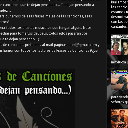
burlarnos 
 de canciones que te dejan pensando... Te dejan pensando a
las cancio
idez...
estamos n
para burlarnos de esas frases malas de las canciones, esas
desmotiva
con las pe
otros!
cantantes,
ona, todos los artistas musicales que tengan alguna frase
char para tomarlos del pelo, todos ellos pasarán por
ue te dejan pensando...)!
ses de canciones preferidas al mail paginasenred@gmail.com y
n humor con todos los lectores de Frases de Canciones (Que
involucra 
para vende
señores qu