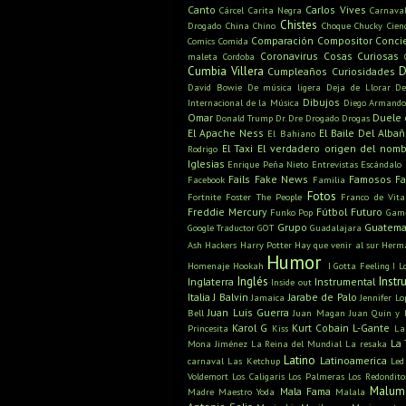
Canto
Carlos Vives
Cárcel
Carita Negra
Carnava
Chistes
Drogado
China
Chino
Choque
Chucky
Cien
Comparación
Compositor
Conci
Comics
Comida
Coronavirus
Cosas Curiosas
maleta
Cordoba
Cumbia Villera
D
Cumpleaños
Curiosidades
David Bowie
De música ligera
Deja de Llorar
De
Dibujos
Internacional de la Música
Diego Armand
Omar
Duele 
Donald Trump
Dr. Dre
Drogado
Drogas
El Apache Ness
El Baile Del Albañi
El Bahiano
El Taxi
El verdadero origen del nom
Rodrigo
Iglesias
Enrique Peña Nieto
Entrevistas
Escándalo
Fails
Fake News
Famosos
F
Facebook
Familia
Fotos
Fortnite
Foster The People
Franco de Vita
Freddie Mercury
Fútbol
Futuro
Funko Pop
Game
Grupo
Guatema
Google Traductor
GOT
Guadalajara
Ash
Hackers
Harry Potter
Hay que venir al sur
Herm
Humor
Homenaje
Hookah
I Gotta Feeling
I L
Inglés
Inst
Inglaterra
Instrumental
Inside out
Italia
J Balvin
Jarabe de Palo
Jamaica
Jennifer Lo
Juan Luis Guerra
Bell
Juan Magan
Juan Quin y 
Karol G
Kurt Cobain
L-Gante
Princesita
Kiss
La
La 
Mona Jiménez
La Reina del Mundial
La resaka
Latino
Latinoamerica
carnaval
Las Ketchup
Led
Voldemort
Los Caligaris
Los Palmeras
Los Redondito
Malum
Mala Fama
Madre
Maestro Yoda
Malala