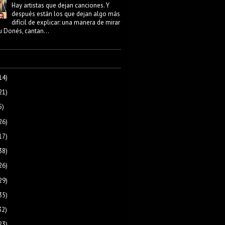
Hay artistas que dejan canciones. Y
después están los que dejan algo más
difícil de explicar: una manera de mirar
au Donés, cantan...
14)
21)
5)
26)
17)
38)
26)
29)
35)
32)
23)