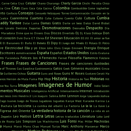
Celular
Charly Garcia
l
Carne
Celia Cruz
Chano
Charango
Chichi Peralta
Chico
Citas
Colombia
cia
Cine
Claro
Coca Cola
Cocina
Combustible
Come toghether
Consejos
erto
Confucio
Consuelo Velázquez Torres
Contaminación
Corazón en la
Cumbia
Cuarentena
Cuarteto
Culo
Cultura
Cualca
Cuba
Cubano
Cuento
addy Yankee
Damas Gratis
Dalai Lama
Darte un beso
Datos
David Bisbal
Desmotivaciones
Despacito
mi Lovato
Dentista
Deportes
Desnudos
Día
Discos
Dj
Don
o Maradona
Dime que no
Dinero
Dios
Divertido
Dj Klass
Doblaje
el corazón
Ed Sheeran
Educación
Duki
Dura
E.T.
Ebrios
EE.UU.
El amor se fue
l
El Dipy
El Bananero
El Baño
El Bebeto
El Juego del Miedo
El Polaco
El Potro
bre
Electricidad
Ella y yo
Energía
Enrique
Elton John
Elvis Crespo
Eminem
España
Estados Unidos
Escritores
Español
esmotivaciones
Estilo
Evaluna
ans
Felices los 4
Fernecito
Filosofía
Flamenco
Farándula
Fernet
Folclore
Frases
Frases de Canciones
Frases de canciones ilustradas
Gatos
Géneros musicales
 of Thrones
Gas
Gasolina
Gastronomía
Geek
Ginza
Guitarra
la
Guns N' Roses
Guillermo Ochoa
Guns and Roses
Gustavo Cerati
Ha
Historia
Historias
Hip Hop
anos
Hernán de Mala Fama
Historia de Taxi
Hit
Imagenes de Humor
Imagenes
ove You Turra
Indio Solari
rumentos Musicales
Internet
Inteligencia Artificial
Intensamente
Introducción
John Lennon
pez
Jesús
Jimi Hendrix
JJ Lin
Joaquín Sabina
Jorge Loquendo
Joshua
Dago
Juanes
Juego de Tronos
Jugadores
Juguetes
Kanye West
Karaoke
Karina La
La bicicleta
La la la
 Bachata
La cumbia del albañil
La Factoría
La llave
La
La verdadera historia de la canción
Tigresa del Oriente
La vida es un
Letra
Letras
Leo Mattioli
Literatura
 Zeppelin
Letras traducidas
Loba
Lord
Luis Fonsi
Los Simpson
Machistas
s de Ricota
Los Wachiturros
Mac Miller
a
Marc Anthony
Marco
Mamá
Maná
Manu Chao
Manuel Turizo
Marcemar