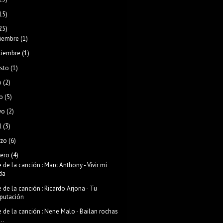
15)
25)
iembre
(1)
tiembre
(1)
sto
(1)
o
(2)
o
(5)
yo
(2)
l
(3)
zo
(6)
rero
(4)
e de la canción : Marc Anthony - Vivir mi
da
e de la canción : Ricardo Arjona - Tu
eputación
e de la canción : Nene Malo - Bailan rochas
...