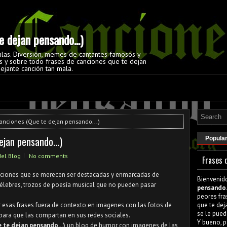
 dejan pensando...)
alas. Diversión, memes de cantantes famosos y
 y sobre todo frases de canciones que te dejan
ejante canción tan mala.
anciones (Que te dejan pensando...)
ejan pensando...)
Popula
el Blog
No comments
Frases 
canciones que se merecen ser destacadas y enmarcadas de
Bienvenid
célebres, trozos de poesía musical que no pueden pasar
pensando.
peores fra
 esas frases fuera de contexto en imagenes con las fotos de
que te dej
se le pued
 para que las compartan en sus redes sociales.
Y bueno, p
 te dejan pensando...)
un blog de humor con imagenes de las