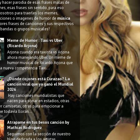
y hacer parodia de esas frases malas de
nes, esas frases sin sentido, para eso
osotros para traerles los memes,
ciones o imagenes de humor de
música
ores frases de canciones y sus respectivos
 bandas o grupos musicales!
Meme de Humor : Taxi vs Uber
(Ricardo Arjona)
Arjona cuando era taxista vs Arjona
ahora manejando Uber. Un meme de
humor musical de Ricardo Arjona que
la nueva competencia Taxi...
¿Dónde cojones está Curazao? La
canción viral que ya ganó el Mundial
2026
Hay canciones mundialistas que
nacen para sonar en estadios, otras
r camisetas, otras para emocionar a
e todavía lloran...
Atrapame en tus besos canción by
Mathias Rodriguez
Seguimos con la sección de nuestro
blog dedicada a los artistas