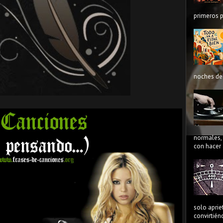
primeros p
noches de 
normales, 
con hacer 
solo aprie
convirtién