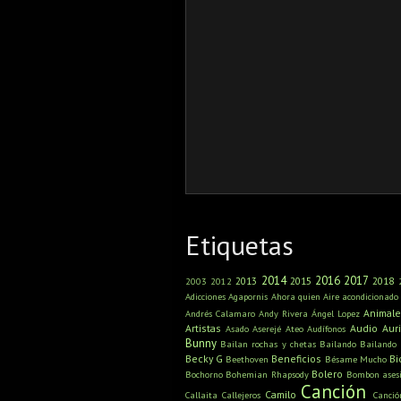
Etiquetas
2014
2016
2017
2013
2015
2018
2003
2012
Adicciones
Agapornis
Ahora quien
Aire acondicionado
Animale
Andrés Calamaro
Andy Rivera
Ángel Lopez
Artistas
Audio
Aur
Asado
Aserejé
Ateo
Audífonos
Bunny
Bailan rochas y chetas
Bailando
Bailando
Becky G
Beneficios
Bi
Beethoven
Bésame Mucho
Bolero
Bochorno
Bohemian Rhapsody
Bombon ases
Canción
Camilo
Callaita
Callejeros
Canci