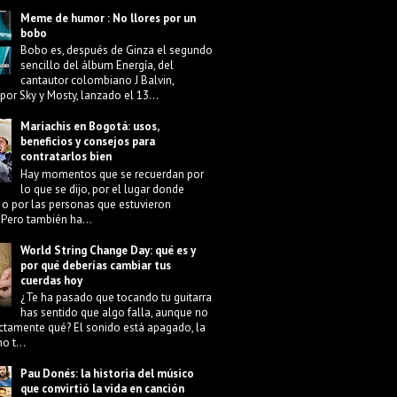
Meme de humor : No llores por un
bobo
Bobo es, después de Ginza el segundo
sencillo del álbum Energía, del
cantautor colombiano J Balvin,
por Sky y Mosty, lanzado el 13...
Mariachis en Bogotá: usos,
beneficios y consejos para
contratarlos bien
Hay momentos que se recuerdan por
lo que se dijo, por el lugar donde
 o por las personas que estuvieron
 Pero también ha...
World String Change Day: qué es y
por qué deberías cambiar tus
cuerdas hoy
¿Te ha pasado que tocando tu guitarra
has sentido que algo falla, aunque no
ctamente qué? El sonido está apagado, la
o t...
Pau Donés: la historia del músico
que convirtió la vida en canción